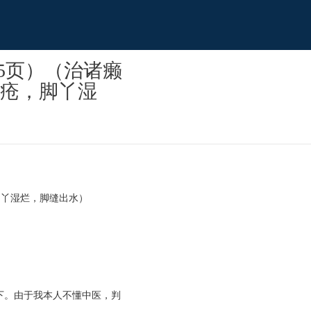
25页）（治诸癞
疮，脚丫湿
脚丫湿烂，脚缝出水）
下。由于我本人不懂中医，判