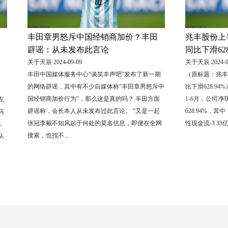
丰田章男怒斥中国经销商加价？丰田
兆丰股份上半
辟谣：从未发布此言论
同比下滑628
关于天辰 2024-09-09
关于天辰 2024-0
丰田中国媒体服务中心“谈笑丰声吧”发布了新一期
（原标题：兆丰
的网络辟谣，其中有不少自媒体称“丰田章男怒斥中
比下滑628.9
。
国经销商加价行为”，那么这是真的吗？ 丰田方面
1-6月，公司净
左
辟谣称，会长本人从未发布过此言论。 “又是一起
628.94%，其
马
张冠李戴不知风起于何处的莫名信息，即便在全网
性现金流-3.33
，
搜索，也找不...
队