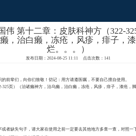
伟 第十二章：皮肤科神方（322-3
癞，治白癞，冻疮，风疹，痱子，漆
烂。。。）
发布日期：2024-08-25 11:11 点击次数：141
识的前辈们，向你们致敬！切记：用方请遵医嘱，不要自己擅自使用。
2-325页）（治诸癞神方，治乌癞，治白癞，冻疮，风疹，痱子，漆疮，
字或者缺失句子，请大家在使用之前一定要去其他地方多查一查，对照一