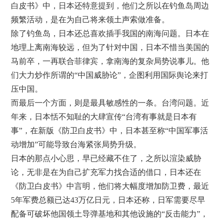
白皮书》中，日本还特意提到，他们之所以在钓鱼岛周边
频繁活动，是在为自己将来领土声索做准备。
除了钓鱼岛，日本还总喜欢插手我国的南海问题。日本在
地理上离南海较远，但为了针对中国，日本不惜当美国的
马前卒，一再联合菲律宾，拿南海的复杂局势说事儿。他
们大力炒作所谓的“中国威胁论”，企图利用国际舆论来打
压中国。
而最后一个方面，则是最具敏感性的一条。台湾问题。近
年来，日本恬不知耻的大肆宣传“台湾有事就是日本有
事”，在新版《防卫白皮书》中，日本甚至称“中国军事活
动增加”可能导致台海紧张局势升级。
日本的那点小心思，早已经藏不住了，之所以渲染威胁
论，无非是在为自己扩充军力找合适的借口，日本还在
《防卫白皮书》中言明，他们将大幅度增加防卫费，最近
5年军费总额已达43万亿日元，日本还称，日军需要尽早
配备可破坏他国领土导弹基地和其他设施的“反击能力”，