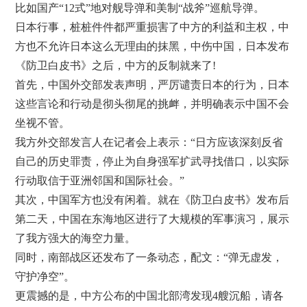
比如国产“12式”地对舰导弹和美制“战斧”巡航导弹。
日本行事，桩桩件件都严重损害了中方的利益和主权，中
方也不允许日本这么无理由的抹黑，中伤中国，日本发布
《防卫白皮书》之后，中方的反制就来了!
首先，中国外交部发表声明，严厉谴责日本的行为，日本
这些言论和行动是彻头彻尾的挑衅，并明确表示中国不会
坐视不管。
我方外交部发言人在记者会上表示：“日方应该深刻反省
自己的历史罪责，停止为自身强军扩武寻找借口，以实际
行动取信于亚洲邻国和国际社会。”
其次，中国军方也没有闲着。就在《防卫白皮书》发布后
第二天，中国在东海地区进行了大规模的军事演习，展示
了我方强大的海空力量。
同时，南部战区还发布了一条动态，配文：“弹无虚发，
守护净空”。
更震撼的是，中方公布的中国北部湾发现4艘沉船，请各