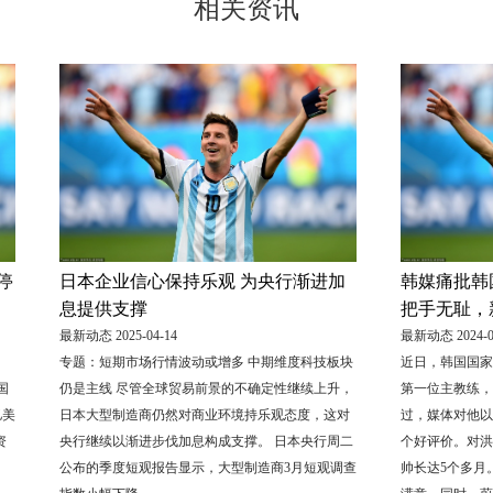
相关资讯
停
日本企业信心保持乐观 为央行渐进加
韩媒痛批韩
息提供支撑
把手无耻，
最新动态 2025-04-14
最新动态 2024-0
专题：短期市场行情波动或增多 中期维度科技板块
近日，韩国国家
国
仍是主线 尽管全球贸易前景的不确定性继续上升，
第一位主教练，
亿美
日本大型制造商仍然对商业环境持乐观态度，这对
过，媒体对他以
资
央行继续以渐进步伐加息构成支撑。 日本央行周二
个好评价。对洪
公布的季度短观报告显示，大型制造商3月短观调查
帅长达5个多月