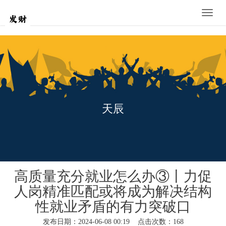
Toggle
naviga
天辰
高质量充分就业怎么办③丨力促
人岗精准匹配或将成为解决结构
性就业矛盾的有力突破口
发布日期：2024-06-08 00:19 点击次数：168