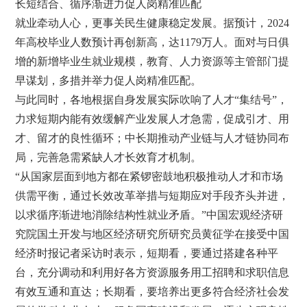
长短结合、循序渐进力促人岗精准匹配
就业牵动人心，更事关民生健康稳定发展。据预计，2024
年高校毕业人数预计再创新高，达1179万人。面对与日俱
增的新增毕业生就业规模，教育、人力资源等主管部门提
早谋划，多措并举力促人岗精准匹配。
与此同时，各地根据自身发展实际吹响了人才“集结号”，
力求短期内能有效缓解产业发展人才急需，促成引才、用
才、留才的良性循环；中长期推动产业链与人才链协同布
局，完善急需紧缺人才长效育才机制。
“从国家层面到地方都在紧锣密鼓地积极推动人才和市场
供需平衡，通过长效改革举措与短期应对手段齐头并进，
以求循序渐进地消除结构性就业矛盾。”中国宏观经济研
究院国土开发与地区经济研究所研究员黄征学在接受中国
经济时报记者采访时表示，短期看，要通过搭建各种平
台，充分调动和利用好各方资源服务用工招聘和求职信息
有效互通和直达；长期看，要培养出更多符合经济社会发